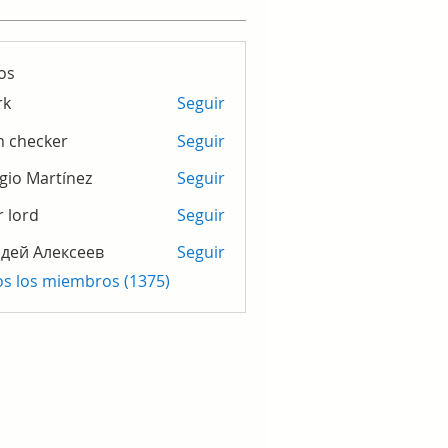
os
rk
Seguir
m checker
Seguir
gio Martínez
Seguir
r lord
Seguir
дей Алексеев
Seguir
os los miembros (1375)