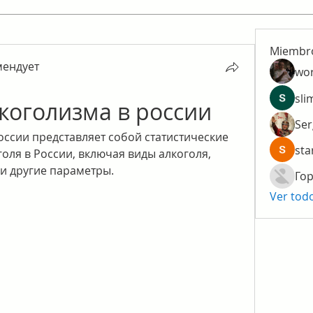
Miembr
мендует
wo
ендует
sli
коголизма в россии
Ser
ссии представляет собой статистические 
sta
оля в России, включая виды алкоголя, 
и другие параметры.
Гор
Ver tod