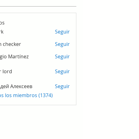
os
rk
Seguir
m checker
Seguir
gio Martínez
Seguir
r lord
Seguir
дей Алексеев
Seguir
os los miembros (1374)