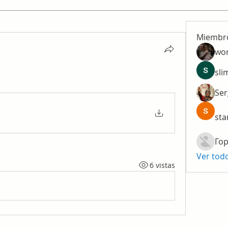
Miembr
wo
sli
Ser
sta
Гор
Ver tod
6 vistas