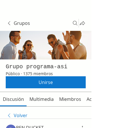
Grupos
Grupo programa-asi
Público
·
1375 miembros
Unirse
Discusión
Multimedia
Miembros
Acerca de
Volver
BEN DUCKET