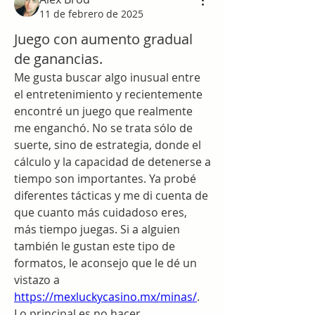
11 de febrero de 2025
Juego con aumento gradual
de ganancias.
Me gusta buscar algo inusual entre 
el entretenimiento y recientemente 
encontré un juego que realmente 
me enganchó. No se trata sólo de 
suerte, sino de estrategia, donde el 
cálculo y la capacidad de detenerse a 
tiempo son importantes. Ya probé 
diferentes tácticas y me di cuenta de 
que cuanto más cuidadoso eres, 
más tiempo juegas. Si a alguien 
también le gustan este tipo de 
formatos, le aconsejo que le dé un 
vistazo a 
https://mexluckycasino.mx/minas/
. 
Lo principal es no hacer 