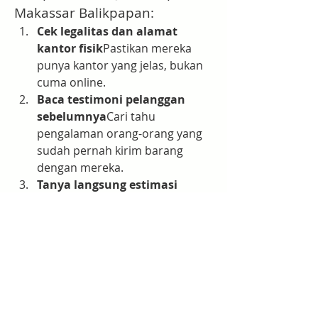
Makassar Balikpapan:
Cek legalitas dan alamat 
kantor fisik
Pastikan mereka 
punya kantor yang jelas, bukan 
cuma online.
Baca testimoni pelanggan 
sebelumnya
Cari tahu 
pengalaman orang-orang yang 
sudah pernah kirim barang 
dengan mereka.
Tanya langsung estimasi 
waktu dan tarifnya
Jangan ragu 
bertanya, ekspedisi terpercaya 
pasti akan jawab dengan senang 
hati.
Cek apakah mereka punya 
sistem tracking
Supaya kamu 
bisa pantau posisi barang 