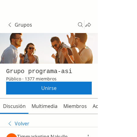
Grupos
Grupo programa-asi
Público
·
1377 miembros
Unirse
Discusión
Multimedia
Miembros
Acerca de
Volver
Timmarketing Nakulle