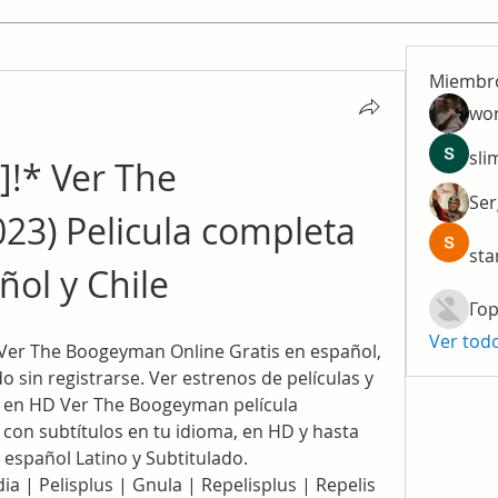
Miembr
wo
sli
!* Ver The 
Ser
3) Pelicula completa 
sta
ñol y Chile
Гор
Ver tod
er The Boogeyman Online Gratis en español, 
o sin registrarse. Ver estrenos de películas y 
s en HD Ver The Boogeyman película 
con subtítulos en tu idioma, en HD y hasta 
español Latino y Subtitulado.
a | Pelisplus | Gnula | Repelisplus | Repelis 