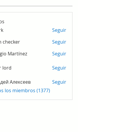
os
rk
Seguir
m checker
Seguir
gio Martínez
Seguir
r lord
Seguir
дей Алексеев
Seguir
os los miembros (1377)