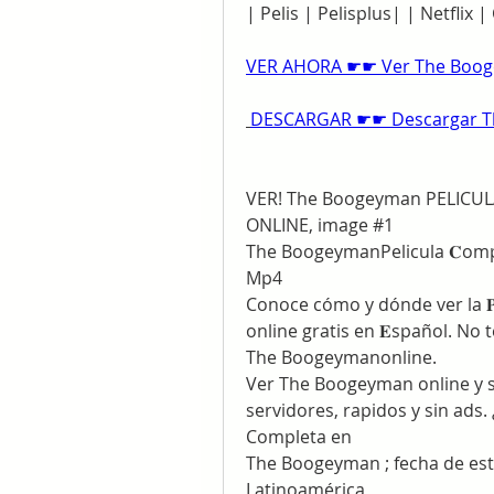
| Pelis | Pelisplus| | Netflix 
VER AHORA ☛☛ Ver The Booge
DESCARGAR ☛☛ Descargar Th
VER! The Boogeyman PELICUL
ONLINE, image #1
The BoogeymanPelicula 𝐂omplet
Mp4
Conoce cómo y dónde ver la 
online gratis en 𝐄spañol. No 
The Boogeymanonline.
Ver The Boogeyman online y sur
servidores, rapidos y sin ads
Completa en
The Boogeyman ; fecha de estr
Latinoamérica