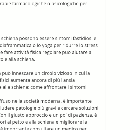
terapie farmacologiche o psicologiche per 
lla schiena possono essere sintomi fastidiosi e 
diaframmatica o lo yoga per ridurre lo stress 
fare attività fisica regolare può aiutare a 
to e alla schiena.
a può innescare un circolo vizioso in cui la 
isici aumenta ancora di più l'ansia 
 e alla schiena: come affrontare i sintomi
iffuso nella società moderna, è importante 
ludere patologie più gravi e cercare soluzioni 
on il giusto approccio e un po' di pazienza, è 
ori al petto e alla schiena e migliorare la 
di è importante consultare un medico per 