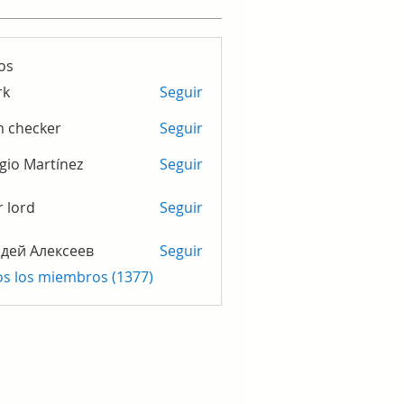
os
rk
Seguir
m checker
Seguir
gio Martínez
Seguir
r lord
Seguir
дей Алексеев
Seguir
os los miembros (1377)