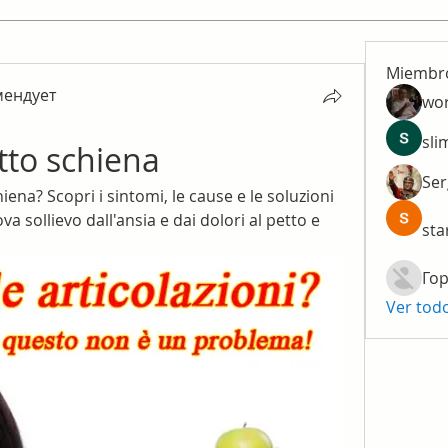
Miembr
мендует
wo
ендует
sli
tto schiena
Ser
hiena? Scopri i sintomi, le cause e le soluzioni 
va sollievo dall'ansia e dai dolori al petto e 
sta
Гор
Ver tod