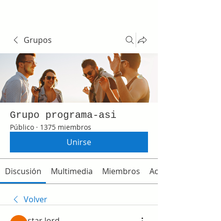
Grupos
Grupo programa-asi
Público
·
1375 miembros
Unirse
Discusión
Multimedia
Miembros
Acerca de
Volver
star lord