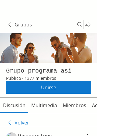
Grupos
Grupo programa-asi
Público
·
1377 miembros
Unirse
Discusión
Multimedia
Miembros
Acerca de
Volver
Theodore Long