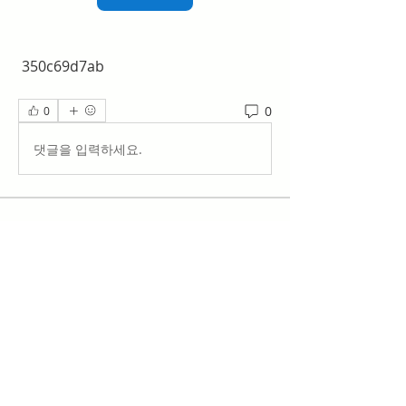
 350c69d7ab
0
0
댓글을 입력하세요.
Acerca de
¡Te damos la bienvenida al grupo!
Puedes conectarte con otro
...
Leer más
Miembros
work
Seguir