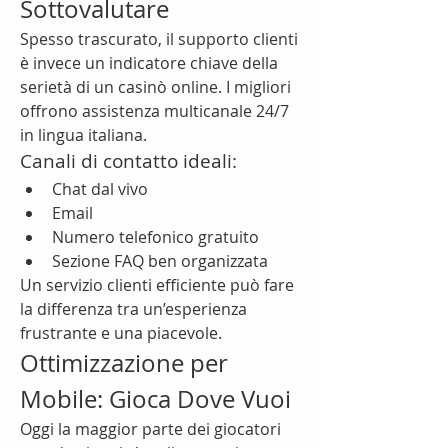
Sottovalutare
Spesso trascurato, il supporto clienti 
è invece un indicatore chiave della 
serietà di un casinò online. I migliori 
offrono assistenza multicanale 24/7 
in lingua italiana.
Canali di contatto ideali:
Chat dal vivo
Email
Numero telefonico gratuito
Sezione FAQ ben organizzata
Un servizio clienti efficiente può fare 
la differenza tra un’esperienza 
frustrante e una piacevole.
Ottimizzazione per 
Mobile: Gioca Dove Vuoi
Oggi la maggior parte dei giocatori 