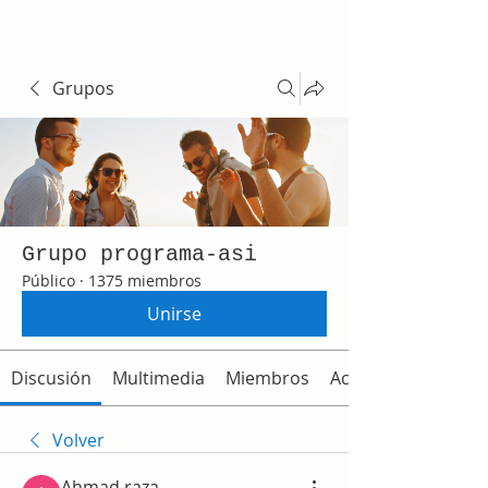
Grupos
Grupo programa-asi
Público
·
1375 miembros
Unirse
Discusión
Multimedia
Miembros
Acerca de
Volver
Ahmad raza