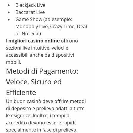
Blackjack Live
Baccarat Live
Game Show (ad esempio: 
Monopoly Live, Crazy Time, Deal 
or No Deal)
I 
migliori casino online
 offrono 
sezioni live intuitive, veloci e 
accessibili anche da dispositivi 
mobili.
Metodi di Pagamento: 
Veloce, Sicuro ed 
Efficiente
Un buon casinò deve offrire metodi 
di deposito e prelievo adatti a tutte 
le esigenze. Inoltre, i tempi di 
accredito devono essere rapidi, 
specialmente in fase di prelievo.