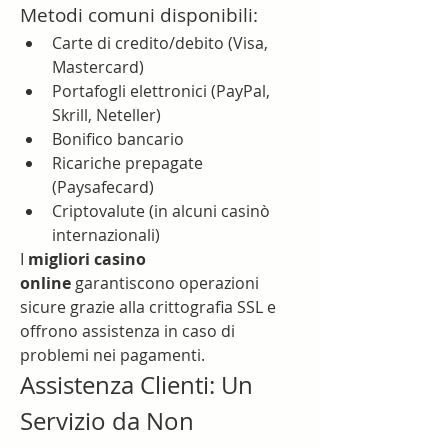
Metodi comuni disponibili:
Carte di credito/debito (Visa, 
Mastercard)
Portafogli elettronici (PayPal, 
Skrill, Neteller)
Bonifico bancario
Ricariche prepagate 
(Paysafecard)
Criptovalute (in alcuni casinò 
internazionali)
I 
migliori casino 
online
 garantiscono operazioni 
sicure grazie alla crittografia SSL e 
offrono assistenza in caso di 
problemi nei pagamenti.
Assistenza Clienti: Un 
Servizio da Non 