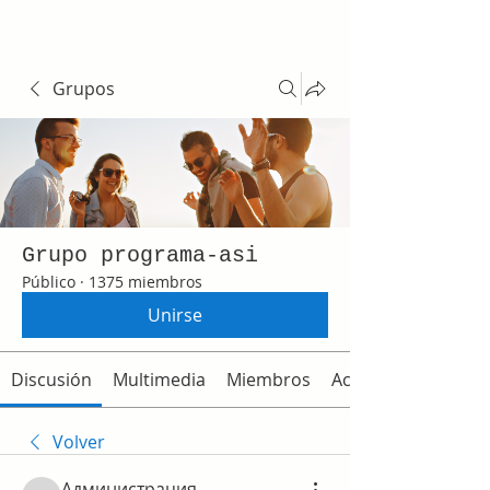
Grupos
Grupo programa-asi
Público
·
1375 miembros
Unirse
Discusión
Multimedia
Miembros
Acerca de
Volver
Администрация