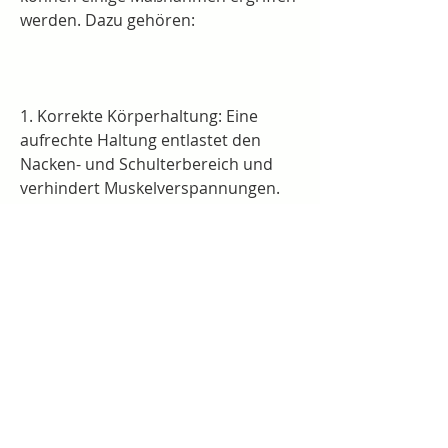
werden. Dazu gehören:
1. Korrekte Körperhaltung: Eine 
aufrechte Haltung entlastet den 
Nacken- und Schulterbereich und 
verhindert Muskelverspannungen.
2. Ergonomische Anpassungen: Bei 
sitzender Tätigkeit sollte der 
Arbeitsplatz so eingerichtet werden, 
einen Arzt aufzusuchen, die Muskeln 
zu entspannen und die Schmerzen 
zu lindern.
2. Massagen: Eine sanfte Massage 
des Nackens und der Schultern kann 