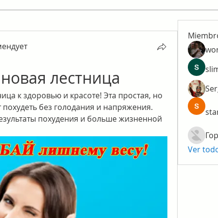
Miembr
мендует
wo
ендует
sli
 новая лестница
Ser
ца к здоровью и красоте! Эта простая, но 
 похудеть без голодания и напряжения. 
sta
езультаты похудения и больше жизненной 
Гор
Ver tod