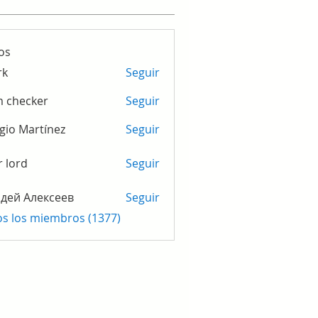
os
rk
Seguir
m checker
Seguir
gio Martínez
Seguir
r lord
Seguir
дей Алексеев
Seguir
os los miembros (1377)