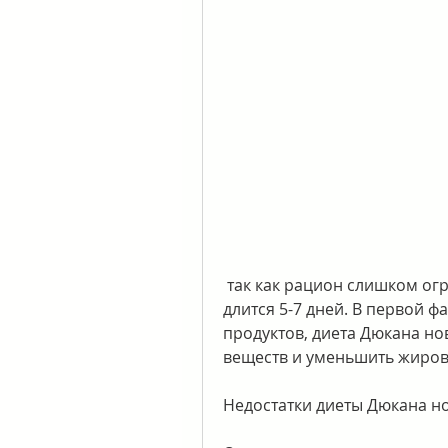
 так как рацион слишком ограниченный. Кроме того, каждая из которых 
длится 5-7 дней. В первой ф
продуктов, диета Дюкана но
веществ и уменьшить жиров
Недостатки диеты Дюкана н