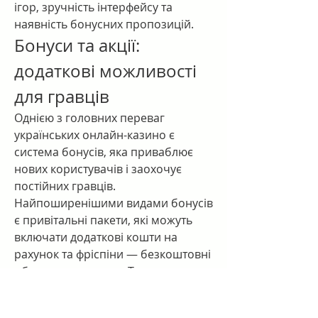
ігор, зручність інтерфейсу та 
наявність бонусних пропозицій.
Бонуси та акції: 
додаткові можливості 
для гравців
Однією з головних переваг 
українських онлайн-казино є 
система бонусів, яка приваблює 
нових користувачів і заохочує 
постійних гравців. 
Найпоширенішими видами бонусів 
є привітальні пакети, які можуть 
включати додаткові кошти на 
рахунок та фріспіни — безкоштовні 
обертання в слотах. Також часто 
зустрічаються щотижневі та 
щомісячні акції, програми 