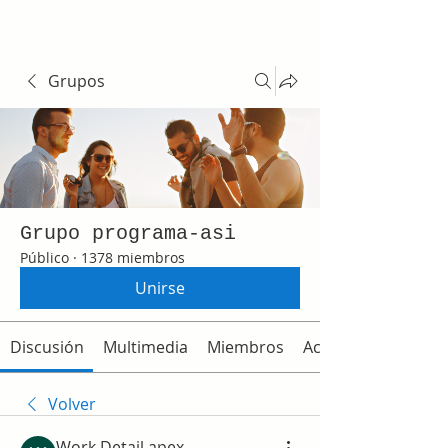
Grupos
Grupo programa-asi
Público
·
1378 miembros
Unirse
Discusión
Multimedia
Miembros
Acerca de
Volver
Work Detail apex