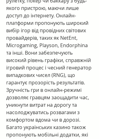
рулетку, покер чи баккару з будь-
якого пристрою, маючи лише 
доступ до інтернету. Онлайн-
платформи пропонують широкий 
вибір ігор від провідних світових 
провайдерів, таких як NetEnt, 
Microgaming, Playson, Endorphina 
та інші. Вони забезпечують 
високий рівень графіки, справжній 
ігровий процес і чесний генератор 
випадкових чисел (RNG), що 
гарантує прозорість результатів.
Зручність гри в онлайн-режимі 
дозволяє гравцям заощадити час, 
уникнути витрат на дорогу та 
насолоджуватись розвагами з 
комфортом вдома чи в дорозі. 
Багато українських казино також 
пропонують мобільні додатки, які 