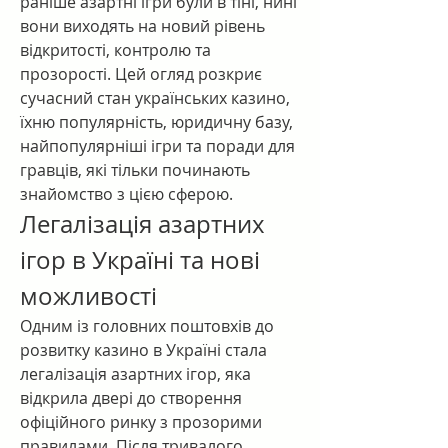
раніше азартні ігри були в тіні, нині 
вони виходять на новий рівень 
відкритості, контролю та 
прозорості. Цей огляд розкриє 
сучасний стан українських казино, 
їхню популярність, юридичну базу, 
найпопулярніші ігри та поради для 
гравців, які тільки починають 
знайомство з цією сферою.
Легалізація азартних 
ігор в Україні та нові 
можливості
Одним із головних поштовхів до 
розвитку казино в Україні стала 
легалізація азартних ігор, яка 
відкрила двері до створення 
офіційного ринку з прозорими 
правилами. Після тривалого 