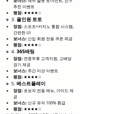
보너스:
 매주 슬롯 토너먼트, 친구 
추천 이벤트
평점:
 ★★★★☆
🔹 3. 
올인원 토토
장점:
 스포츠+카지노 통합 시스템, 
간편한 UI
보너스:
 신입 회원 전용 쿠폰 제공
평점:
 ★★★★☆
🔹 4. 
365배팅
장점:
 연중무휴 고객지원, 고배당 
경기 제공
보너스:
 주간 미션 이벤트
평점:
 ★★★★☆
🔹 5. 
베스트플레이
장점:
 초보자 전용 메뉴, 가이드 제
공
보너스:
 신규 유저 100% 환급
평점:
 ★★★★☆