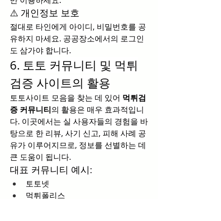
만 이용하세요.
⚠️ 개인정보 보호
절대로 타인에게 아이디, 비밀번호를 공
유하지 마세요. 공공장소에서의 로그인
도 삼가야 합니다.
6. 토토 커뮤니티 및 먹튀
검증 사이트의 활용
토토사이트 모음을 찾는 데 있어 
먹튀검
증 커뮤니티
의 활용은 매우 효과적입니
다. 이곳에서는 실 사용자들의 경험을 바
탕으로 한 리뷰, 사기 신고, 피해 사례 공
유가 이루어지므로, 정보를 선별하는 데 
큰 도움이 됩니다.
대표 커뮤니티 예시:
토토넷
먹튀폴리스
사설토토검증단
토토리뷰존