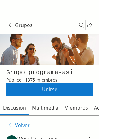
Grupos
Grupo programa-asi
Público
·
1375 miembros
Unirse
Discusión
Multimedia
Miembros
Acerca de
Volver
Work Detail apex