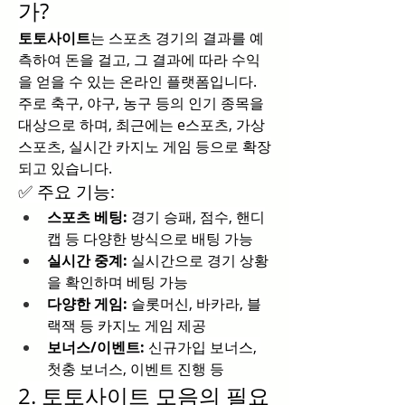
가?
토토사이트
는 스포츠 경기의 결과를 예
측하여 돈을 걸고, 그 결과에 따라 수익
을 얻을 수 있는 온라인 플랫폼입니다. 
주로 축구, 야구, 농구 등의 인기 종목을 
대상으로 하며, 최근에는 e스포츠, 가상 
스포츠, 실시간 카지노 게임 등으로 확장
되고 있습니다.
✅ 주요 기능:
스포츠 베팅:
 경기 승패, 점수, 핸디
캡 등 다양한 방식으로 배팅 가능
실시간 중계:
 실시간으로 경기 상황
을 확인하며 베팅 가능
다양한 게임:
 슬롯머신, 바카라, 블
랙잭 등 카지노 게임 제공
보너스/이벤트:
 신규가입 보너스, 
첫충 보너스, 이벤트 진행 등
2. 토토사이트 모음의 필요