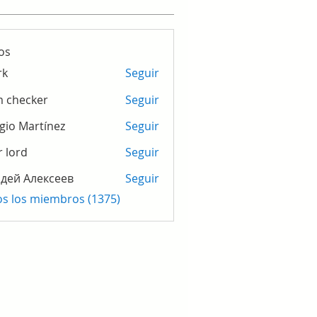
os
rk
Seguir
m checker
Seguir
gio Martínez
Seguir
r lord
Seguir
дей Алексеев
Seguir
os los miembros (1375)