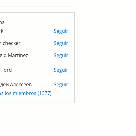
os
rk
Seguir
m checker
Seguir
gio Martínez
Seguir
r lord
Seguir
дей Алексеев
Seguir
os los miembros (1377)