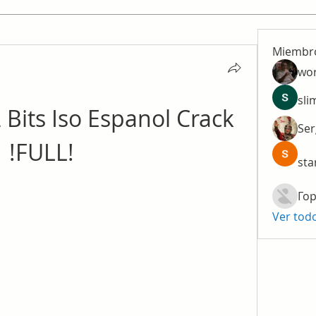
Miembr
wo
sli
Bits Iso Espanol Crack 
Ser
!FULL!
sta
Гор
Ver tod