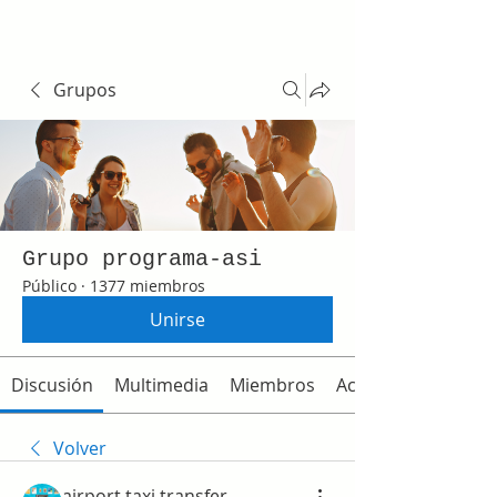
Grupos
Grupo programa-asi
Público
·
1377 miembros
Unirse
Discusión
Multimedia
Miembros
Acerca de
Volver
airport taxi transfer