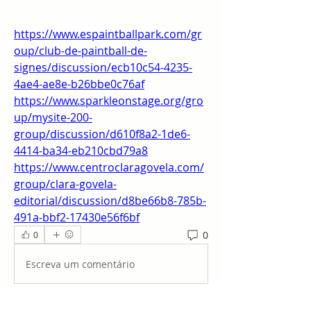
https://www.espaintballpark.com/gr
oup/club-de-paintball-de-
signes/discussion/ecb10c54-4235-
4ae4-ae8e-b26bbe0c76af
https://www.sparkleonstage.org/gro
up/mysite-200-
group/discussion/d610f8a2-1de6-
4414-ba34-eb210cbd79a8
https://www.centroclaragovela.com/
group/clara-govela-
editorial/discussion/d8be66b8-785b-
491a-bbf2-17430e56f6bf
0
0
Escreva um comentário