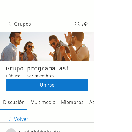
Grupos
Grupo programa-asi
Público
·
1377 miembros
Unirse
Discusión
Multimedia
Miembros
Acerca de
Volver
cramjarlohindmato