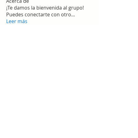
Acerca de
¡Te damos la bienvenida al grupo!
Puedes conectarte con otro
...
Leer más
Miembros
work
Seguir
slim checker
Seguir
Sergio Martínez
Seguir
star lord
Seguir
Гордей Алексеев
Seguir
Ver todos los miembros (1377)