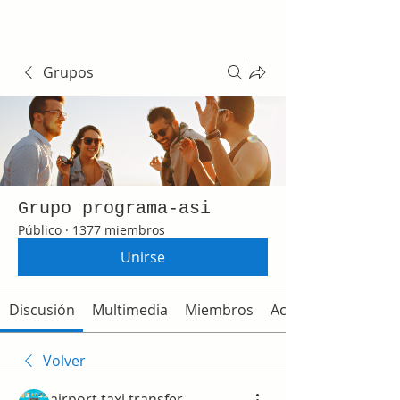
Grupos
Grupo programa-asi
Público
·
1377 miembros
Unirse
Discusión
Multimedia
Miembros
Acerca de
Volver
airport taxi transfer