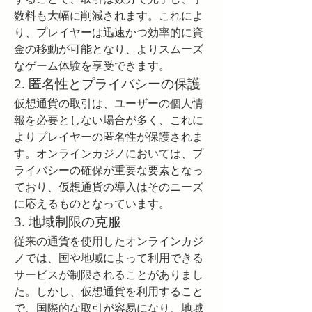
数料も大幅に削減されます。これによ
り、プレイヤーは迅速かつ効率的に資
金の移動が可能となり、よりスムーズ
なゲーム体験を享受できます。
2. 匿名性とプライバシーの保護
仮想通貨の取引は、ユーザーの個人情
報を必要としない場合が多く、これに
よりプレイヤーの匿名性が保護されま
す。オンラインカジノにおいては、プ
ライバシーの確保が重要な要素となっ
ており、仮想通貨の導入はそのニーズ
に応えるものとなっています。
3. 地域制限の克服
従来の通貨を使用したオンラインカジ
ノでは、国や地域によって利用できる
サービスが制限されることがありまし
た。しかし、仮想通貨を利用すること
で、国際的な取引が容易になり、地域