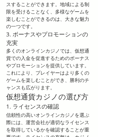
スすることができます。地域による制
限を受けることなく、多様なゲームを
楽しむことができるのは、大きな魅力
の一つです。
3. ボーナスやプロモーションの
充実
多くのオンラインカジノでは、仮想通
貨での入金を促進するためのボーナス
やプロモーションを提供しています。
これにより、プレイヤーはより多くの
ゲームを楽しむことができ、勝利のチ
ャンスも広がります。
仮想通貨カジノの選び方
1. ライセンスの確認
信頼性の高いオンラインカジノを選ぶ
際には、運営会社が適切なライセンス
を取得しているかを確認することが重