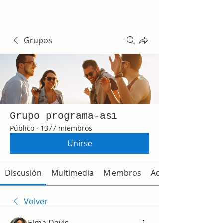
Grupos
Grupo programa-asi
Público
·
1377 miembros
Unirse
Discusión
Multimedia
Miembros
Acerca de
Volver
Elma Davis