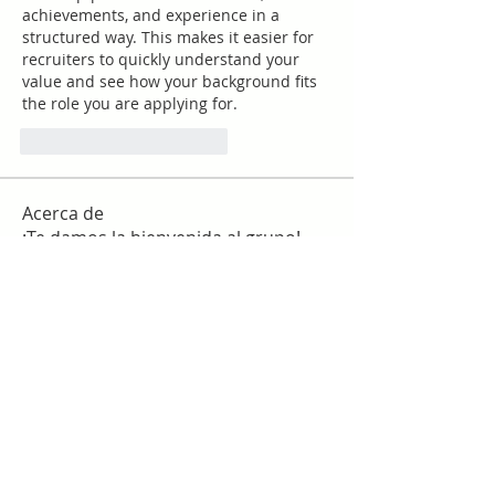
achievements, and experience in a 
structured way. This makes it easier for 
recruiters to quickly understand your 
value and see how your background fits 
the role you are applying for.
Me gusta
Reaccionar
Acerca de
¡Te damos la bienvenida al grupo!
Puedes conectarte con otro
...
Leer más
Miembros
work
Seguir
slim checker
Seguir
Sergio Martínez
Seguir