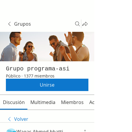
Grupos
Grupo programa-asi
Público
·
1377 miembros
Unirse
Discusión
Multimedia
Miembros
Acerca de
Volver
Waqas Ahmed bhatti