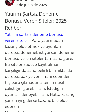
17 de junio de 2025
Yatırım Şartsız Deneme
Bonusu Veren Siteler: 2025
Rehberi
Yatırım şartsız deneme bonusu 
veren siteler
 - Para yatırmadan 
kazanç elde etmek ve oyunları 
ücretsiz denemek istiyorsan deneme 
bonusu veren siteler tam sana göre. 
Bu siteler sadece kayıt olman 
karşılığında sana belirli bir miktarda 
ücretsiz bakiye verir. Yani cebinden 
hiç para çıkmadan siteniin nasıl 
çalıştığını görebilirsin. İstediğin 
oyunları deneyebilirsin. Hatta kazanç 
şansın iyi giderse kazanç bile elde 
edersin