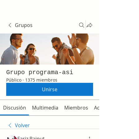
Grupos
Grupo programa-asi
Público
·
1375 miembros
Unirse
Discusión
Multimedia
Miembros
Acerca de
Volver
Fariz Rajput