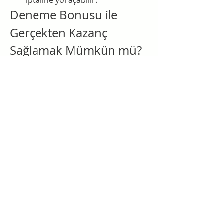
iptaline yol açabilir.
Deneme Bonusu ile 
Gerçekten Kazanç 
Sağlamak Mümkün mü?
Evet, mümkün. Ancak bu kazancı 
çekebilmek için sitenin belirlediği 
çevrim şartlarını yerine getirmek 
gerekir. Örneğin:
25 TL bonusu 10x çevrim şartı ile 
250 TL’lik toplam bahis 
oynamanız istenebilir.
Bazı siteler maksimum çekim 
limiti koyar, örneğin 200 TL’ye 
kadar kazanç çekilebilir.
Bu nedenle bonusu kullanırken 
stratejik olmak önemlidir. Yüksek 
riskli bahisler yerine, kontrollü 
oynayarak çevrim şartını 