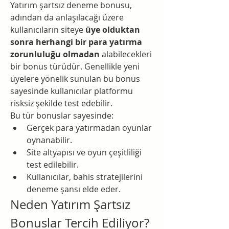
Yatırım şartsız deneme bonusu, 
adından da anlaşılacağı üzere 
kullanıcıların siteye 
üye olduktan 
sonra herhangi bir para yatırma 
zorunluluğu olmadan
 alabilecekleri 
bir bonus türüdür. Genellikle yeni 
üyelere yönelik sunulan bu bonus 
sayesinde kullanıcılar platformu 
risksiz şekilde test edebilir.
Bu tür bonuslar sayesinde:
Gerçek para yatırmadan oyunlar 
oynanabilir.
Site altyapısı ve oyun çeşitliliği 
test edilebilir.
Kullanıcılar, bahis stratejilerini 
deneme şansı elde eder.
Neden Yatırım Şartsız 
Bonuslar Tercih Ediliyor?