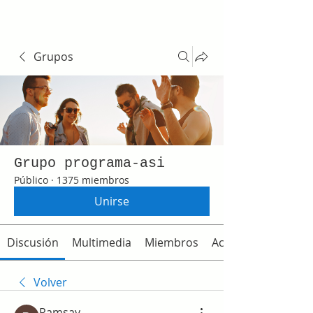
Grupos
Grupo programa-asi
Público
·
1375 miembros
Unirse
Discusión
Multimedia
Miembros
Acerca de
Volver
Ramsay