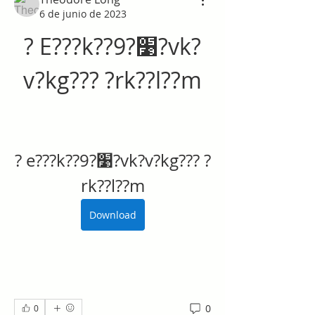
6 de junio de 2023
? E???k??׹?9?vk?
v?kg??? ?rk??l??m
? e???k??׹?9?vk?v?kg??? ?
rk??l??m
Download
0
0