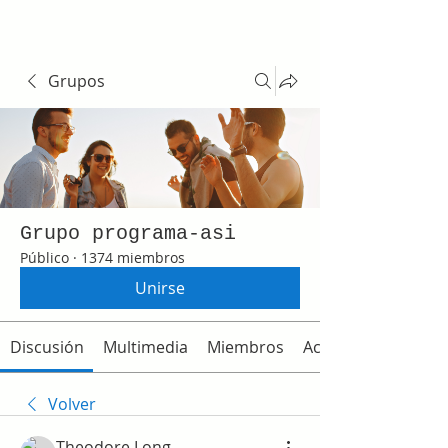
Grupos
Grupo programa-asi
Público
·
1374 miembros
Unirse
Discusión
Multimedia
Miembros
Acerca de
Volver
Theodore Long