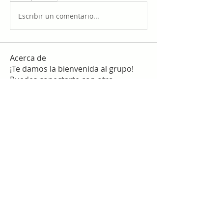
Escribir un comentario...
Acerca de
¡Te damos la bienvenida al grupo!
Puedes conectarte con otro
...
Leer más
Miembros
work
Seguir
slim checker
Seguir
Sergio Martínez
Seguir
star lord
Seguir
Гордей Алексеев
Seguir