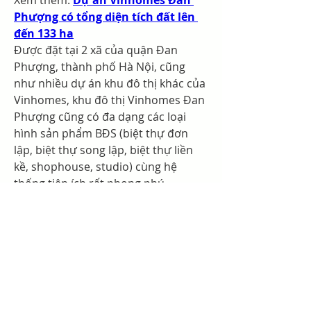
Xem thêm: 
Dự án Vinhomes Đan 
Phượng có tổng diện tích đất lên 
đến 133 ha
Được đặt tại 2 xã của quận Đan 
Phượng, thành phố Hà Nội, cũng 
như nhiều dự án khu đô thị khác của 
Vinhomes, khu đô thị Vinhomes Đan 
Phượng cũng có đa dạng các loại 
hình sản phẩm BĐS (biệt thự đơn 
lập, biệt thự song lập, biệt thự liền 
kề, shophouse, studio) cùng hệ 
thống tiện ích rất phong phú.
0
0
1
Write a comment...
Acerca de