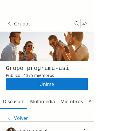
Grupos
Grupo programa-asi
Público
·
1375 miembros
Unirse
Discusión
Multimedia
Miembros
Acerca de
Volver
rogerrsenecal