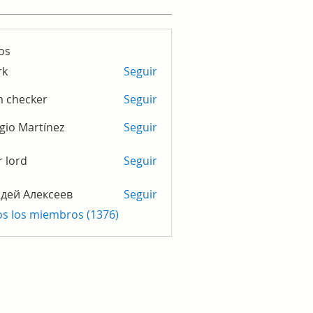
os
rk
Seguir
m checker
Seguir
gio Martínez
Seguir
r lord
Seguir
дей Алексеев
Seguir
os los miembros (1376)