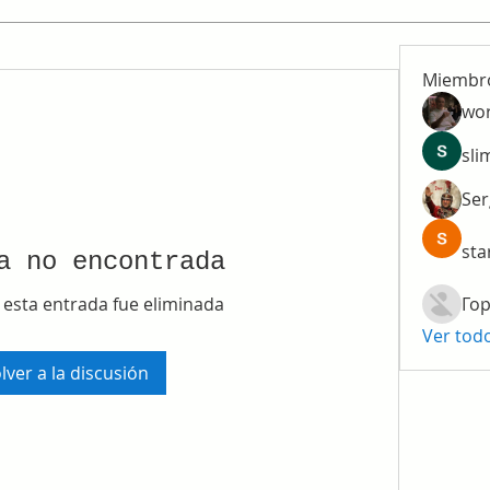
Miembr
wo
sli
Ser
sta
a no encontrada
 esta entrada fue eliminada
Гор
Ver tod
lver a la discusión