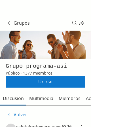
Grupos
Grupo programa-asi
Público
·
1377 miembros
Unirse
Discusión
Multimedia
Miembros
Acerca de
Volver
safetyfootweargloves6326