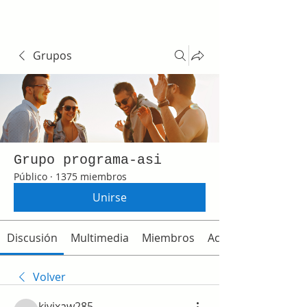
Grupos
Grupo programa-asi
Público
·
1375 miembros
Unirse
Discusión
Multimedia
Miembros
Acerca de
Volver
kivixaw285