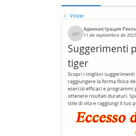
Volver
Администрация Реко
11 de septiembre de 202
Администрация Реком
Suggerimenti pe
tiger
Scopri i migliori suggerimenti 
raggiungere la forma fisica des
esercizi efficaci e programmi 
ottenere risultati duraturi. S
stile di vita e raggiungi il tuo