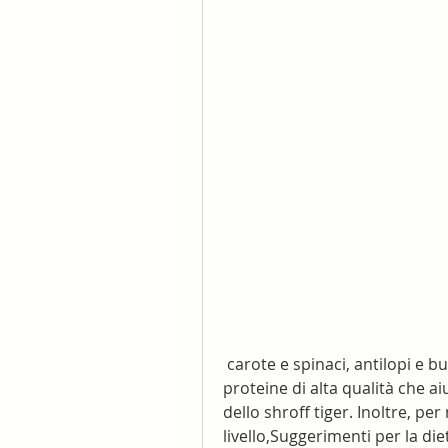
 carote e spinaci, antilopi e bufali d'acqua. Queste carni sono ricche di 
proteine di alta qualità che a
dello shroff tiger. Inoltre, pe
livello,Suggerimenti per la die