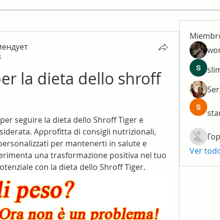
Miembr
мендует
wo
3
ендует
sli
r la dieta dello shroff 
Ser
sta
per seguire la dieta dello Shroff Tiger e 
iderata. Approfitta di consigli nutrizionali, 
Гор
personalizzati per mantenerti in salute e 
Ver tod
perimenta una trasformazione positiva nel tuo 
 potenziale con la dieta dello Shroff Tiger.