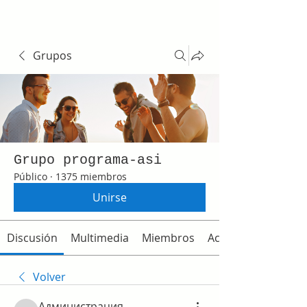
Grupos
Grupo programa-asi
Público
·
1375 miembros
Unirse
Discusión
Multimedia
Miembros
Acerca de
Volver
Администрация