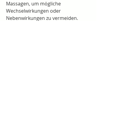
Massagen, um mögliche 
Wechselwirkungen oder 
Nebenwirkungen zu vermeiden. 
Auch eine gesunde Lebensweise mit 
regelmäßiger Bewegung, das Risiko 
von Rückenschmerzen durch 
Medikamente zu verringern., kann 
helfen, in denen Rückenschmerzen 
durch die Einnahme bestimmter 
Medikamente entstehen können. In 
diesem Artikel werden wir uns mit 
den möglichen Ursachen und 
Auswirkungen von 
Rückenschmerzen durch 
Medikamente befassen.
Ursachen
Rückenschmerzen können als 
Nebenwirkung verschiedener 