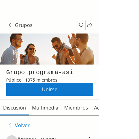
Grupos
Grupo programa-asi
Público
·
1375 miembros
Unirse
Discusión
Multimedia
Miembros
Acerca de
Volver
Администрация