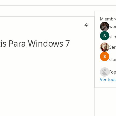
Miembr
wo
sli
tis Para Windows 7
Ser
sta
Гор
Ver tod