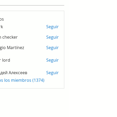
os
rk
Seguir
m checker
Seguir
gio Martínez
Seguir
r lord
Seguir
дей Алексеев
Seguir
os los miembros (1374)