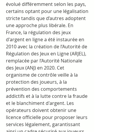
évolué différemment selon les pays, 
certains optant pour une légalisation 
stricte tandis que d’autres adoptent 
une approche plus libérale. En 
France, la régulation des jeux 
d'argent en ligne a été instaurée en 
2010 avec la création de l’Autorité de 
Régulation des Jeux en Ligne (ARJEL), 
remplacée par l’Autorité Nationale 
des Jeux (ANJ) en 2020. Cet 
organisme de contrôle veille à la 
protection des joueurs, à la 
prévention des comportements 
addictifs et à la lutte contre la fraude 
et le blanchiment d'argent. Les 
opérateurs doivent obtenir une 
licence officielle pour proposer leurs 
services légalement, garantissant 
ainsi un cadre sécurisé aux joueurs 