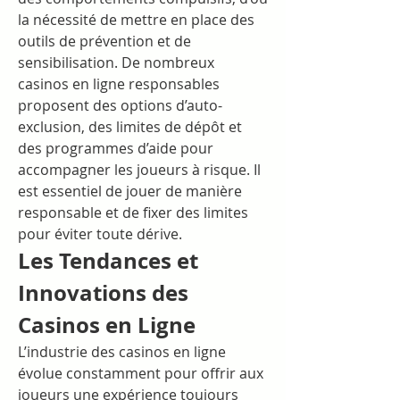
la nécessité de mettre en place des 
outils de prévention et de 
sensibilisation. De nombreux 
casinos en ligne responsables 
proposent des options d’auto-
exclusion, des limites de dépôt et 
des programmes d’aide pour 
accompagner les joueurs à risque. Il 
est essentiel de jouer de manière 
responsable et de fixer des limites 
pour éviter toute dérive.
Les Tendances et 
Innovations des 
Casinos en Ligne
L’industrie des casinos en ligne 
évolue constamment pour offrir aux 
joueurs une expérience toujours 