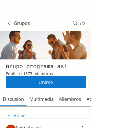
Grupos
Grupo programa-asi
Público
·
1375 miembros
Unirse
Discusión
Multimedia
Miembros
Acerca de
Volver
Saim Ansari