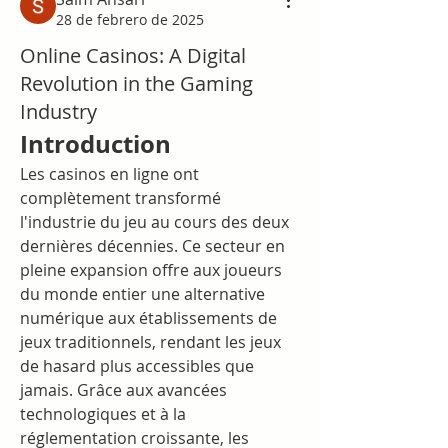
28 de febrero de 2025
Online Casinos: A Digital
Revolution in the Gaming
Industry
Introduction
Les casinos en ligne ont 
complètement transformé 
l'industrie du jeu au cours des deux 
dernières décennies. Ce secteur en 
pleine expansion offre aux joueurs 
du monde entier une alternative 
numérique aux établissements de 
jeux traditionnels, rendant les jeux 
de hasard plus accessibles que 
jamais. Grâce aux avancées 
technologiques et à la 
réglementation croissante, les 