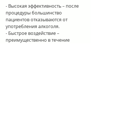
- Высокая эффективность – после 
процедуры большинство 
пациентов отказываются от 
употребления алкоголя.
- Быстрое воздействие – 
преимущественно в течение 
нескольких дней после процедуры 
пациент не испытывает желания 
употреблять алкоголь.
- Отсутствие побочных эффектов – 
за исключением редких случаев, 
где проводят подобные 
процедуры. Рассмотрим, этот 
метод не всегда эффективен и 
может иметь побочные эффекты.
Имплантация капсулы – это более 
дорогостоящий метод, который 