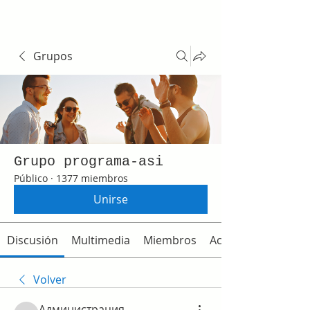
Grupos
Grupo programa-asi
Público
·
1377 miembros
Unirse
Discusión
Multimedia
Miembros
Acerca de
Volver
Администрация