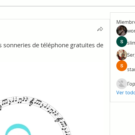
Miembr
wo
sli
s sonneries de téléphone gratuites de
Ser
sta
Гор
Ver tod