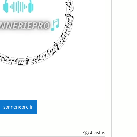
sonneriepro.fr
4 vistas