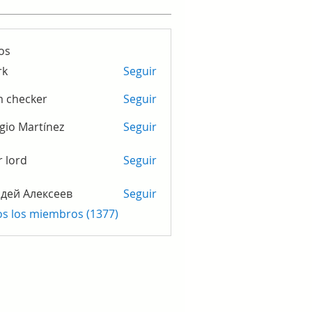
os
rk
Seguir
m checker
Seguir
gio Martínez
Seguir
r lord
Seguir
дей Алексеев
Seguir
os los miembros (1377)