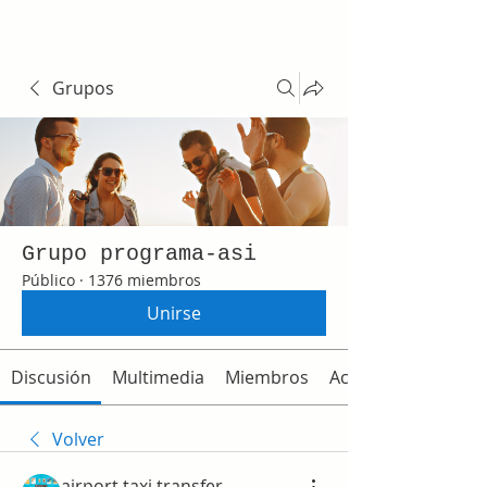
Grupos
Grupo programa-asi
Público
·
1376 miembros
Unirse
Discusión
Multimedia
Miembros
Acerca de
Volver
airport taxi transfer