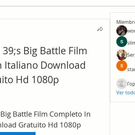
Miembr
wo
sli
9;s Big Battle Film 
Ser
 Italiano Download 
sta
uito Hd 1080p
Гор
Ver tod
Big Battle Film Completo In 
nload Gratuito Hd 1080p