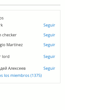
os
rk
Seguir
m checker
Seguir
gio Martínez
Seguir
r lord
Seguir
дей Алексеев
Seguir
os los miembros (1375)