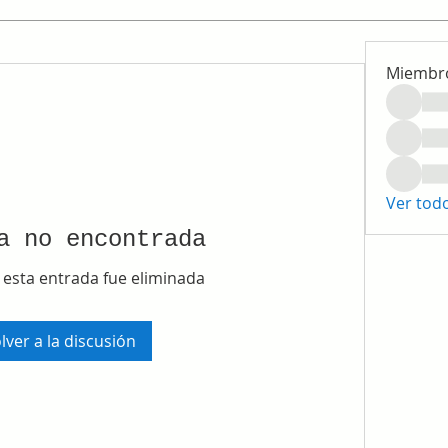
Miembr
Ver tod
a no encontrada
 esta entrada fue eliminada
lver a la discusión